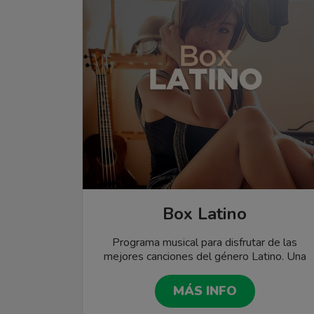
Box Latino
Programa musical para disfrutar de las
mejores canciones del género Latino. Una
propuesta ideal para hacerle compañía a
aquellos oyentes amantes de Pop,
MÁS INFO
Románticos, Bachata y Reggaetón.