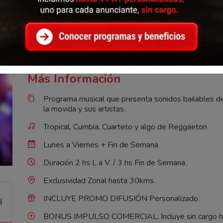
Tropical P´Arriba
Programa de música Tropical y Popular, para que tus oye
canciones del cuarteto y cumbias de Argentina y Uruguay
Más Información
Programa musical que presenta sonidos bailables de 
la movida y sus artistas.
Tropical, Cumbia, Cuarteto y algo de Reggaeton
Lunes a Viernes + Fin de Semana
Duración 2 hs L a V. / 3 hs Fin de Semana.
Exclusividad Zonal hasta 30kms.
INCLUYE PROMO DIFUSIÓN Personalizado.
BONUS IMPULSO COMERCIAL: Incluye sin cargo has