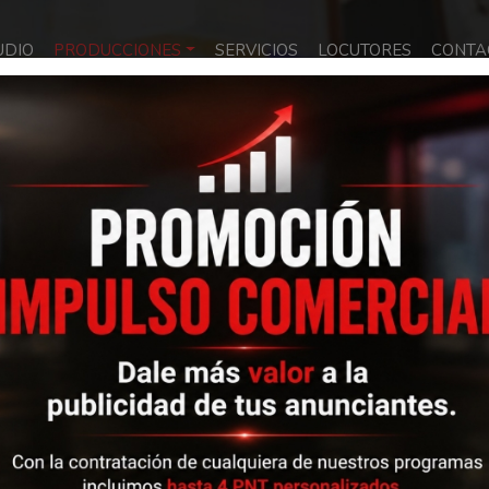
UDIO
PRODUCCIONES
SERVICIOS
LOCUTORES
CONTA
latados
os
Tropical P´Arriba