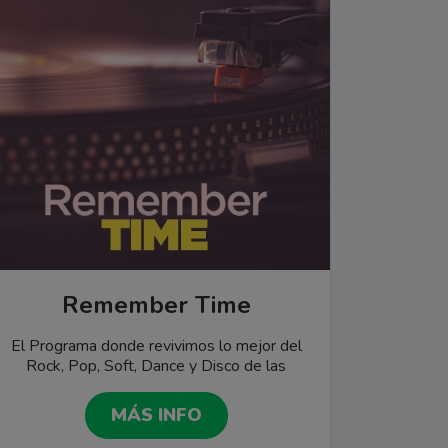
Remember Time
El Programa donde revivimos lo mejor del
Rock, Pop, Soft, Dance y Disco de las
décadas del 70, 80, 90 y 2000. Una
minuciosa selección musical e información de
MÁS INFO
cada artista y canción, presentadas con el
estilo que merecen los grandes clásicos.