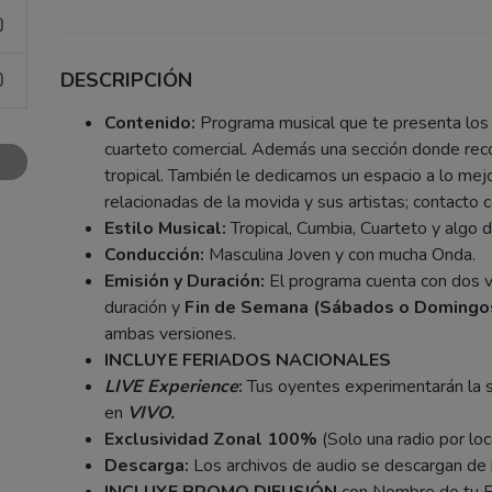
)
DESCRIPCIÓN
)
Contenido:
Programa musical que te presenta los 
cuarteto comercial. Además una sección donde rec
tropical. También le dedicamos un espacio a lo mej
relacionadas de la movida y sus artistas; contacto
Estilo Musical:
Tropical, Cumbia, Cuarteto y algo
Conducción:
Masculina Joven y con mucha Onda.
Emisión y Duración:
El programa cuenta con dos v
duración y
Fin de Semana (Sábados o Domingos
ambas versiones.
INCLUYE FERIADOS NACIONALES
LIVE Experience
:
Tus oyentes experimentarán la 
en
VIVO.
Exclusividad Zonal 100%
(Solo una radio por loc
Descarga:
Los archivos de audio se descargan de 
INCLUYE PROMO DIFUSIÓN
con Nombre de tu R