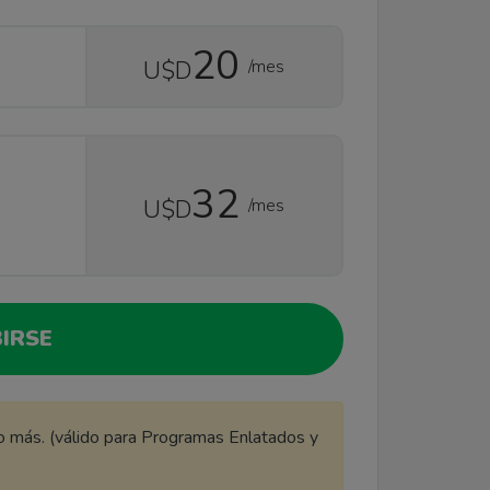
20
/mes
U$D
32
/mes
U$D
IRSE
 más. (válido para Programas Enlatados y