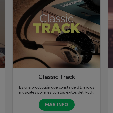
Classic Track
Es una producción que consta de 31 micros
musicales por mes con los éxitos del Rock,
Pop, Soft, Dance y Disco de la década del
70, 80 y 90. Cada micro contiene una breve
MÁS INFO
reseña histórica del artista o banda, seguida
del tema musical elegido del día.