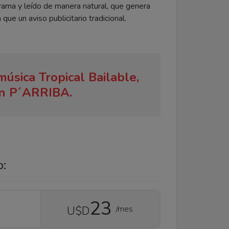
rama y leído de manera natural, que genera
ue un aviso publicitario tradicional.
música Tropical Bailable,
en P´ARRIBA.
o:
23
/mes
U$D